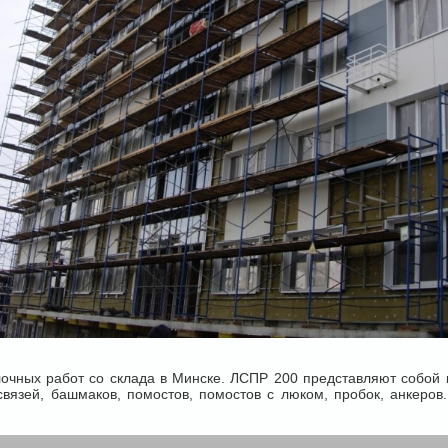
ых работ со склада в Минске. ЛСПР 200 представляют собой к
связей, башмаков, помостов, помостов с люком, пробок, анкеров