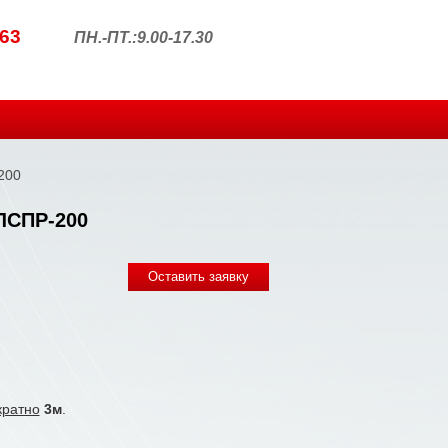
63
ПН.-ПТ.:9.00-17.30
200
ЛСПР-200
кратно
3м
.