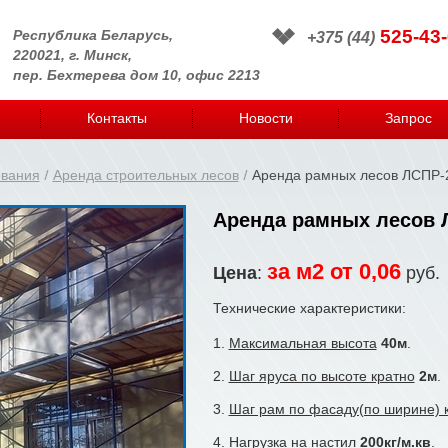
525-43-
Республика Беларусь,
+375 (44)
220021, г. Минск,
пер. Бехтерева дом 10, офис 2213
Контакты
Новости
Запрос
ования
Аренда строительных лесов
Аренда рамных лесов ЛСПР-
Аренда рамных лесов 
за м2 от 0,06
Цена
:
руб.
Технические характеристики:
1.
Максимальная высота
40м
.
2.
Шаг яруса по высоте кратно
2м
.
3.
Шаг рам по фасаду(по ширине) 
4.
Нагрузка на настил
200кг/м.кв
.